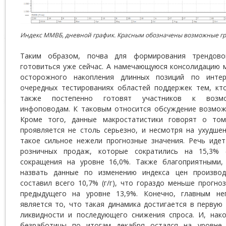
Индекс ММВБ, дневной график. Красным обозначены возможные г
Таким образом, почва для формирования трендово
готовиться уже сейчас. А намечающуюся консолидацию 
осторожного накопления длинных позиций по инте
очередных тестированиях областей поддержек тем, к
также постепенно готовят участников к возм
инфоповодам. К таковым относится обсуждение возмож
Кроме того, данные макростатистики говорят о том
проявляется не столь серьезно, и несмотря на ухудшен
такое сильное нежели прогнозные значения. Речь иде
розничных продаж, которые сократились на 15,3% (
сокращения на уровне 16,0%. Также благоприятными,
назвать данные по изменению индекса цен производи
составил всего 10,7% (г/г), что гораздо меньше прогно
предыдущего на уровне 13,9%. Конечно, главным не
является то, что такая динамика достигается в первую
ликвидности и последующего снижения спроса. И, нако
безработицы по итогам декабря остался на уровне