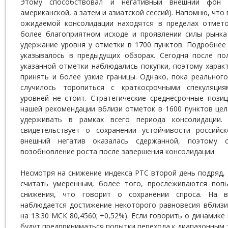
Этому способствовал и негативный внешний фон 
американской, а затем и азиатской сессий). Напомню, чт
ожидаемой консолидации находятся в пределах отмето
более благоприятном исходе и проявлении силы рынк
удержание уровня у отметки в 1700 пунктов. Подробнее
указывалось в предыдущих обзорах. Сегодня после по
указанной отметки наблюдались покупки, поэтому харак
принять и более узкие границы. Однако, пока реальног
случилось торопиться с краткосрочными спекуляци
уровней не стоит. Стратегические среднесрочные пози
нашей рекомендации вблизи отметок в 1600 пунктов це
удерживать в рамках всего периода консолидации.
свидетельствует о сохранении устойчивости российс
внешний негатив оказалась сдержанной, поэтому 
возобновление роста после завершения консолидации.
Несмотря на снижение индекса РТС второй день подряд,
считать умеренным, более того, прослеживаются поп
снижения, что говорит о сохранении спроса. На 
наблюдается достижение некоторого равновесия вблизи 
на 13:30 МСК 80,4560; +0,52%). Если говорить о динамике
будут предприниматься попытки перехода к диапазонным 